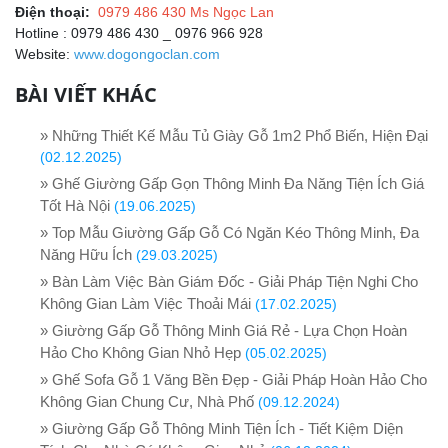
Điện thoại:
0979 486 430 Ms Ngọc Lan
Hotline : 0979 486 430 _ 0976 966 928
Website:
www.dogongoclan.com
BÀI VIẾT KHÁC
» Những Thiết Kế Mẫu Tủ Giày Gỗ 1m2 Phổ Biến, Hiện Đại
(02.12.2025)
» Ghế Giường Gấp Gọn Thông Minh Đa Năng Tiện Ích Giá
Tốt Hà Nội
(19.06.2025)
» Top Mẫu Giường Gấp Gỗ Có Ngăn Kéo Thông Minh, Đa
Năng Hữu Ích
(29.03.2025)
» Bàn Làm Việc Bàn Giám Đốc - Giải Pháp Tiện Nghi Cho
Không Gian Làm Việc Thoải Mái
(17.02.2025)
» Giường Gấp Gỗ Thông Minh Giá Rẻ - Lựa Chọn Hoàn
Hảo Cho Không Gian Nhỏ Hẹp
(05.02.2025)
» Ghế Sofa Gỗ 1 Văng Bền Đẹp - Giải Pháp Hoàn Hảo Cho
Không Gian Chung Cư, Nhà Phố
(09.12.2024)
» Giường Gấp Gỗ Thông Minh Tiện Ích - Tiết Kiệm Diện