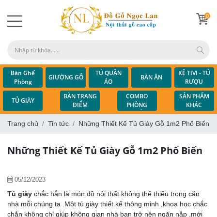
0
Bàn Ghế
TỦ QUẦN
KỆ TIVI - TỦ
GIƯỜNG GỖ
BÀN ĂN
Phòng
ÁO
RƯỢU
Khách
COMBO
BÀN TRANG
SẢN PHẨM
TỦ GIÀY
PHÒNG
ĐIỂM
KHÁC
NGỦ
Trang chủ
Tin tức
Những Thiết Kế Tủ Giày Gỗ 1m2 Phổ Biến
Những Thiết Kế Tủ Giày Gỗ 1m2 Phổ Biến
05/12/2023
Tủ giày
chắc hẳn là món đồ nội thất không thể thiếu trong căn
nhà mỗi chúng ta .Một tủ giày thiết kế thông minh ,khoa học chắc
chắn không chỉ giúp không gian nhà bạn trở nên ngăn nắp ,mới