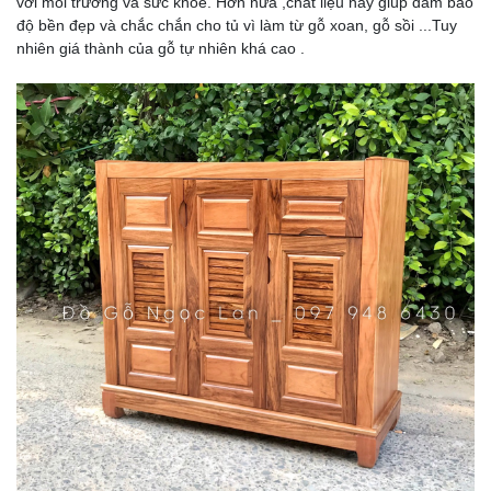
với môi trường và sức khỏe. Hơn nữa ,chất liệu này giúp đảm bảo
độ bền đẹp và chắc chắn cho tủ vì làm từ gỗ xoan, gỗ sồi ...Tuy
nhiên giá thành của gỗ tự nhiên khá cao .