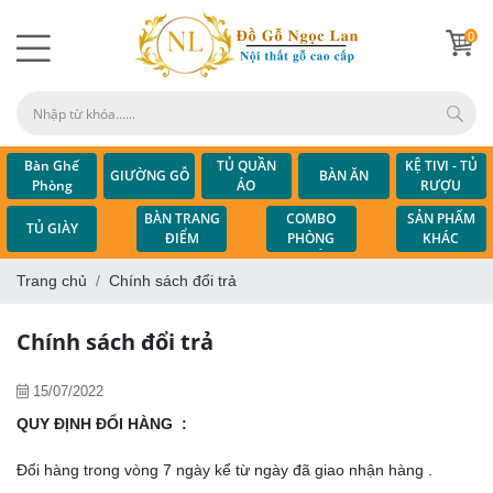
0
Bàn Ghế
TỦ QUẦN
KỆ TIVI - TỦ
GIƯỜNG GỖ
BÀN ĂN
Phòng
ÁO
RƯỢU
Khách
COMBO
BÀN TRANG
SẢN PHẨM
TỦ GIÀY
PHÒNG
ĐIỂM
KHÁC
NGỦ
Trang chủ
Chính sách đổi trả
Chính sách đổi trả
15/07/2022
QUY ĐỊNH ĐỔI HÀNG :
Đổi hàng trong vòng 7 ngày kể từ ngày đã giao nhận hàng .