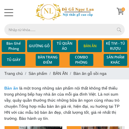
0
Bàn Ghế
TỦ QUẦN
KỆ TIVI - TỦ
GIƯỜNG GỖ
BÀN ĂN
Phòng
ÁO
RƯỢU
Khách
COMBO
BÀN TRANG
SẢN PHẨM
TỦ GIÀY
PHÒNG
ĐIỂM
KHÁC
NGỦ
Trang chủ
Sản phẩm
BÀN ĂN
Bàn ăn gỗ sồi nga
Bàn ăn
là một trong những sản phẩm nội thất không thể thiếu
trong phòng bếp hay nhà ăn của mỗi gia đình Việt. Là nơi sum
vầy, quây quần thưởng thức những bữa ăn ngon cùng nhau trò
chuyện.Tổng hợp mẫu bàn ăn giá rẻ, hiện đại, xu hướng tại TP
HN với các mẫu bộ bàn ăn đẹp, chất lượng tốt, giá rẻ nhất thị
trường. Bảo hành uy tín.