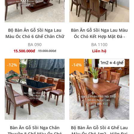
MUA NGAY
MUA NGAY
Bộ Bàn Ăn Gỗ Sồi Nga Lau
Bàn Ăn Gỗ Sồi Nga Lau Màu
Màu Óc Chó 6 Ghế Chân Chữ
Óc Chó Kết Hợp Mặt Đá -
U Hiện Đại
Hiện Đại
BA 090
BA 1100
15.500.000đ
Liên hệ
19.000.000đ
-12%
-14%
MUA NGAY
MUA NGAY
Bàn Ăn Gỗ Sồi Nga Chân
Bộ Bàn Ăn Gỗ Sồi 4 Ghế Lau
Thuyền 8 Ghế Màu Óc Chó
Màu Óc Chó 1m2 - Hiện Đại