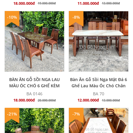
18.000.000đ
11.000.000đ
19.000.000đ
13.000.000đ
-10%
-8%
MUA NGAY
MUA NGAY
BÀN ĂN GỖ SỒI NGA LAU
Bàn Ăn Gỗ Sồi Nga Mặt Đá 6
MÀU ÓC CHÓ 6 GHẾ KÈM
Ghế Lau Màu Óc Chó Chân
NỆM - SANG TRỌNG
Choãi
BA 0146
BA 70
18.000.000đ
12.000.000đ
20.000.000đ
13.000.000đ
-21%
-7%