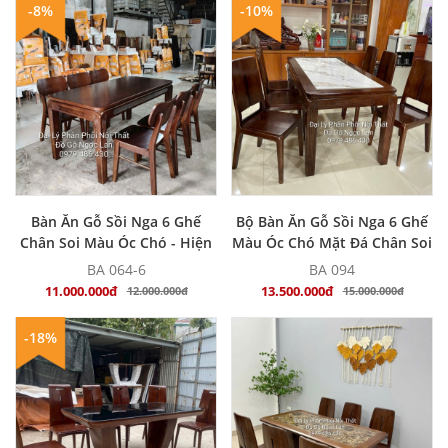
-8%
-10%
MUA NGAY
MUA NGAY
Bàn Ăn Gỗ Sồi Nga 6 Ghế
Bộ Bàn Ăn Gỗ Sồi Nga 6 Ghế
Chân Soi Màu Óc Chó - Hiện
Màu Óc Chó Mặt Đá Chân Soi
Đại
BA 064-6
BA 094
11.000.000đ
13.500.000đ
12.000.000đ
15.000.000đ
-18%