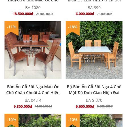
Sang Trọng
BA 1080
BA 390
18.500.000đ
6.000.000đ
21.000.000đ
7.000.000đ
-11%
-18%
MUA NGAY
MUA NGAY
Bàn Ăn Gỗ Sồi Nga Màu Óc
Bộ Bàn Ăn Gỗ Sồi Nga 4 Ghế
Chó Chân Choãi 4 Ghế Hiện
Mặt Đá Đơn Giản Hiện Đại
Đại
BA 048-4
BA S 370
9.800.000đ
6.600.000đ
11.000.000đ
8.000.000đ
-10%
-10%