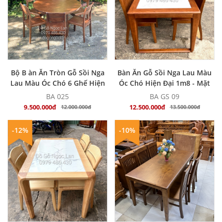
MUA NGAY
MUA NGAY
Bộ B àn Ăn Tròn Gỗ Sồi Nga
Bàn Ăn Gỗ Sồi Nga Lau Màu
Lau Màu Óc Chó 6 Ghế Hiện
Óc Chó Hiện Đại 1m8 - Mặt
Đại
Đá
BA 025
BA GS 09
9.500.000đ
12.500.000đ
12.000.000đ
13.500.000đ
-12%
-10%