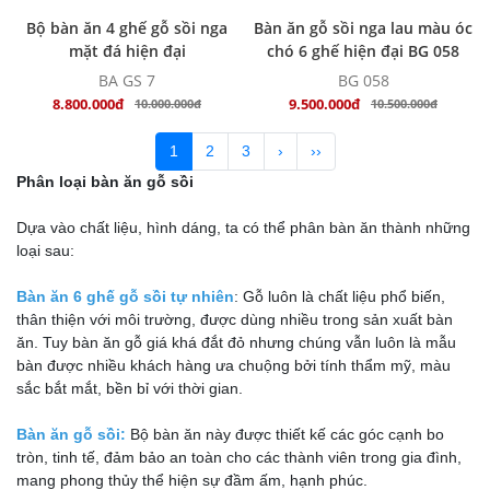
MUA NGAY
MUA NGAY
Bộ bàn ăn 4 ghế gỗ sồi nga
Bàn ăn gỗ sồi nga lau màu óc
mặt đá hiện đại
chó 6 ghế hiện đại BG 058
BA GS 7
BG 058
8.800.000đ
9.500.000đ
10.000.000đ
10.500.000đ
1
2
3
›
››
Phân loại bàn ăn gỗ sồi
Dựa vào chất liệu, hình dáng, ta có thể phân bàn ăn thành những
loại sau:
Bàn ăn 6 ghế gỗ sồi tự nhiên
: Gỗ luôn là chất liệu phổ biến,
thân thiện với môi trường, được dùng nhiều trong sản xuất bàn
ăn. Tuy bàn ăn gỗ giá khá đắt đỏ nhưng chúng vẫn luôn là mẫu
bàn được nhiều khách hàng ưa chuộng bởi tính thẩm mỹ, màu
sắc bắt mắt, bền bỉ với thời gian.
Bàn ăn gỗ sồi:
Bộ bàn ăn này được thiết kế các góc cạnh bo
tròn, tinh tế, đảm bảo an toàn cho các thành viên trong gia đình,
mang phong thủy thể hiện sự đầm ấm, hạnh phúc.