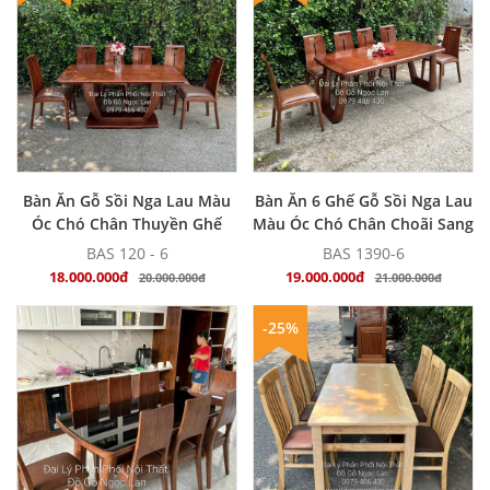
MUA NGAY
MUA NGAY
Bàn Ăn Gỗ Sồi Nga Lau Màu
Bàn Ăn 6 Ghế Gỗ Sồi Nga Lau
Óc Chó Chân Thuyền Ghế
Màu Óc Chó Chân Choãi Sang
Bọc Nệm - Hiện Đại
Trọng - Hiện Đại
BAS 120 - 6
BAS 1390-6
18.000.000đ
19.000.000đ
20.000.000đ
21.000.000đ
-25%