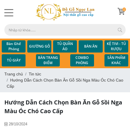
0
Bàn Ghế
TỦ QUẦN
KỆ TIVI - TỦ
GIƯỜNG GỖ
BÀN ĂN
Phòng
ÁO
RƯỢU
Khách
COMBO
BÀN TRANG
SẢN PHẨM
TỦ GIÀY
PHÒNG
ĐIỂM
KHÁC
NGỦ
Trang chủ
Tin tức
Hướng Dẫn Cách Chọn Bàn Ăn Gỗ Sồi Nga Màu Óc Chó Cao
Cấp
Hướng Dẫn Cách Chọn Bàn Ăn Gỗ Sồi Nga
Màu Óc Chó Cao Cấp
28/10/2024