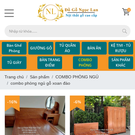
0
Bàn Ghế
TỦ QUẦN
KỆ TIVI - TỦ
GIƯỜNG GỖ
BÀN ĂN
Phòng
ÁO
RƯỢU
Khách
COMBO
BÀN TRANG
SẢN PHẨM
TỦ GIÀY
PHÒNG
ĐIỂM
KHÁC
NGỦ
Trang chủ
Sản phẩm
COMBO PHÒNG NGỦ
combo phòng ngủ gỗ xoan đào
-16%
-6%