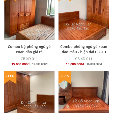
MUA NGAY
MUA NGAY
Combo bộ phòng ngủ gỗ
Combo phòng ngủ gỗ xoan
xoan đào giá rẻ
đào mẫu - hiện đại CB HD
011
CB XD 011
CB XD 011
15.000.000đ
15.000.000đ
17.000.000đ
16.000.000đ
-11%
-17%