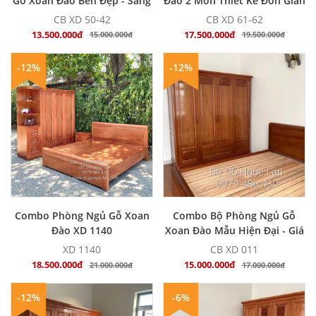
Gỗ Xoan Đào Bền Đẹp - Sang
Đào 2 Món Thiết Kế Đơn Giản
Trọng
- Hiện Đại
CB XD 50-42
CB XD 61-62
13.500.000đ
17.500.000đ
15.000.000đ
19.500.000đ
-12%
-12%
MUA NGAY
MUA NGAY
Combo Phòng Ngủ Gỗ Xoan
Combo Bộ Phòng Ngủ Gỗ
Đào XD 1140
Xoan Đào Mẫu Hiện Đại - Giá
Rẻ
XD 1140
CB XD 011
18.500.000đ
15.000.000đ
21.000.000đ
17.000.000đ
-12%
-6%