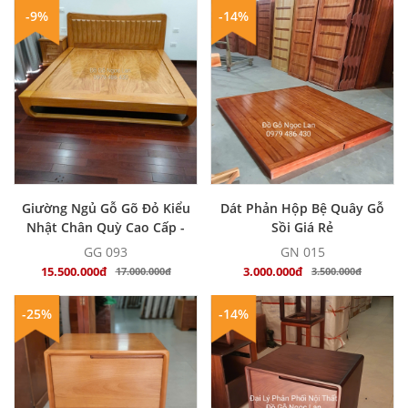
-9%
-14%
MUA NGAY
MUA NGAY
Giường Ngủ Gỗ Gõ Đỏ Kiểu
Dát Phản Hộp Bệ Quây Gỗ
Nhật Chân Quỳ Cao Cấp -
Sồi Giá Rẻ
Hiện Đại
GG 093
GN 015
15.500.000đ
3.000.000đ
17.000.000đ
3.500.000đ
-25%
-14%