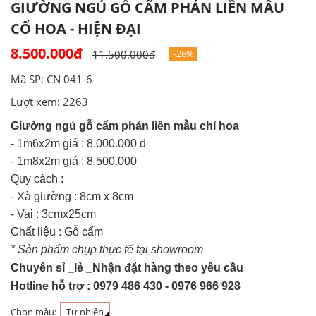
GIƯỜNG NGỦ GỖ CẨM PHẢN LIỀN MẪU
CỔ HOA - HIỆN ĐẠI
8.500.000đ
11.500.000đ
-26%
Mã SP: CN 041-6
Lượt xem: 2263
Giường ngủ gỗ cẩm phản liền mẫu chỉ hoa
- 1m6x2m giá : 8.000.000 đ
- 1m8x2m giá : 8.500.000
Quy cách :
- Xà giường : 8cm x 8cm
- Vai : 3cmx25cm
Chất liệu : Gỗ cẩm
* Sản phẩm chụp thực tế tại showroom
Chuyên sỉ _lẻ _Nhận đặt hàng theo yêu cầu
Hotline hỗ trợ : 0979 486 430 - 0976 966 928
Chọn màu:
Tự nhiên