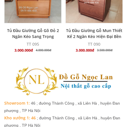
MUA NGAY
MUA NGAY
Tủ Đầu Giường Gỗ Gõ Đỏ 2
Tủ Đầu Giường Gỗ Mun Thiết
Ngăn Kéo Sang Trọng
Kế 2 Ngăn Kéo Hiện Đại Bền
Đẹp
TT 095
TT 090
3.000.000đ
3.000.000đ
4.000.000đ
3.500.000đ
Showroom 1:
46 ; đường Thành Công , xã Liên Hà , huyện Đan
phượng , TP Hà Nội
Kho xưởng 1: 46
; đường Thành Công , xã Liên Hà , huyện Đan
phượng , TP Hà Nội