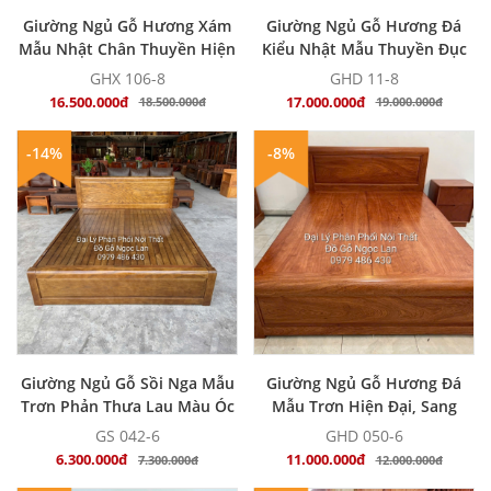
MUA NGAY
MUA NGAY
Giường Ngủ Gỗ Hương Xám
Giường Ngủ Gỗ Hương Đá
Mẫu Nhật Chân Thuyền Hiện
Kiểu Nhật Mẫu Thuyền Đục
Đại
Trám - Hiện Đại
GHX 106-8
GHD 11-8
16.500.000đ
17.000.000đ
18.500.000đ
19.000.000đ
-14%
-8%
MUA NGAY
MUA NGAY
Giường Ngủ Gỗ Sồi Nga Mẫu
Giường Ngủ Gỗ Hương Đá
Trơn Phản Thưa Lau Màu Óc
Mẫu Trơn Hiện Đại, Sang
Chó
Trọng
GS 042-6
GHD 050-6
6.300.000đ
11.000.000đ
7.300.000đ
12.000.000đ