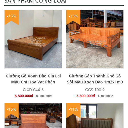
SẢN PHẨM CÙNG LOẠI
-15%
-23%
MUA NGAY
MUA NGAY
Giường Gỗ Xoan Đào Gia Lai
Giường Gấp Thành Ghế Gỗ
Mẫu Chỉ Hoa Vạt Phản
Sồi Màu Xoan Đào 1m2x1m9
G XD 044-8
GGS 190-2
6.800.000đ
3.300.000đ
8.000.000đ
4.300.000đ
-15%
-11%