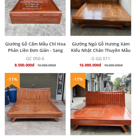
MUA NGAY
MUA NGAY
Giường Gỗ Cẩm Mẫu Chỉ Hoa
Giường Ngủ Gỗ Hương Xám
Phản Liền Đơn Giản - Sang
Kiểu Nhật Chân Thuyền Mẫu
Trọng
Trám Bọc Nệm - Hiện Đại
GC 050-6
G GG 011
8.500.000đ
16.000.000đ
10.000.000đ
18.000.000đ
-11%
-11%