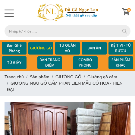
0
Bàn Ghế
TỦ QUẦN
KỆ TIVI - TỦ
GIƯỜNG GỖ
BÀN ĂN
Phòng
ÁO
RƯỢU
Khách
COMBO
BÀN TRANG
SẢN PHẨM
TỦ GIÀY
PHÒNG
ĐIỂM
KHÁC
NGỦ
Trang chủ
Sản phẩm
GIƯỜNG GỖ
Giường gỗ cẩm
GIƯỜNG NGỦ GỖ CẨM PHẢN LIỀN MẪU CỔ HOA - HIỆN
ĐẠI