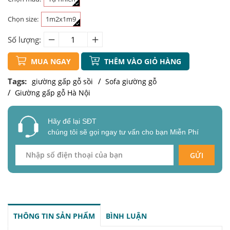
Chọn size:
1m2x1m9
Số lượng:
MUA NGAY
THÊM VÀO GIỎ HÀNG
Tags:
giường gấp gỗ sồi
Sofa giường gỗ
Giường gấp gỗ Hà Nội
Hãy để lại SĐT
chúng tôi sẽ gọi ngay tư vấn cho bạn Miễn Phí
GỬI
THÔNG TIN SẢN PHẨM
BÌNH LUẬN