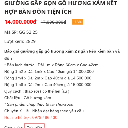
GIƯỜNG GẤP GỌN GỖ HƯƠNG XÁM KẾT
HỢP BÀN ĐÔN TIỆN ÍCH
14.000.000đ
17.000.000đ
-18%
Mã SP: GG 52.25
Lượt xem: 2829
Báo giá giường gấp gỗ hương xám 2 ngăn kéo kèm bàn và
đôn
* Bàn kích thước : Dài 1m x Rộng 60cm x Cao 42cm
Rộng 1m2 x Dài 1m9 x Cao 40cm giá 14.000.000
Rộng 1m4 x Dài 2m x Cao 40cm giá 14.500.000
Rộng 1m6 x Dài 2m x Cao 40cm giá 15.000.000
Quy cách : tháo rời ( có thể lên lầu )
Chất liệu : Gỗ hương xám
* Sản phẩm chụp thực tế tại showroom
Chuyên sỉ _lẻ _Nhận đặt hàng theo yêu cầu
Hotline hỗ trợ : 0979 486 430
Chọn màu:
Tự nhiên