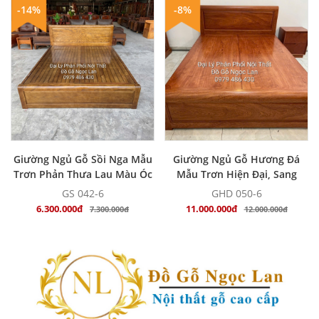
-14%
-8%
MUA NGAY
MUA NGAY
Giường Ngủ Gỗ Sồi Nga Mẫu
Giường Ngủ Gỗ Hương Đá
Trơn Phản Thưa Lau Màu Óc
Mẫu Trơn Hiện Đại, Sang
Chó
Trọng
GS 042-6
GHD 050-6
6.300.000đ
11.000.000đ
7.300.000đ
12.000.000đ