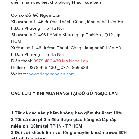
điểm nhấn đặc biệt cho phòng khách của bạn
Cơ sở Đồ Gỗ Ngọc Lan
Showroom 1: 46 đường Thành Công , làng nghề Liên Hà ,
h.Đan Phượng , Tp Hà Nội
Showroom 2 :496 Lê Văn Khương ; p Thới An ; Q12 ; tp
HCM
Xưởng sx 1: 46 đường Thành Công , làng nghề Liên Hà ,
h.Đan Phượng , Tp Hà Nội
Điện thoại:
0979 486 430 Ms Ngọc Lan
Hotline : 0979 486 430 _ 0976 966 928
Website:
www.dogongoclan.com
CÁC LƯU Ý KHI MUA HÀNG TẠI ĐỒ GỖ NGỌC LAN
1 Tất cả các sản phẩm không bao gồm thuế vat 10%.
2 Tất cả sản phẩm đều được giao hàng và lắp ráp
miễn phí 10km tại TPHN - TP HCM
3 Đối với khách tỉnh vui lòng chuyển khoản trước 30%
giá trị đơn hàng