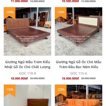
11.000.000đ
10.500.000đ
12.000.000đ
11.500.000đ
-10%
-10%
MUA NGAY
MUA NGAY
Giường Ngủ Mẫu Trám Kiểu
Giường Ngủ Gỗ Óc Chó Mẫu
Nhật Gỗ Óc Chó Chất Lượng
Trám Đầu Bọc Nệm Kiểu
Bền Đẹp
Nhật - Hiện Đại, Sang Trọng
GOC 118-8
GOC 115-6
18.000.000đ
18.000.000đ
20.000.000đ
20.000.000đ
-15%
-23%