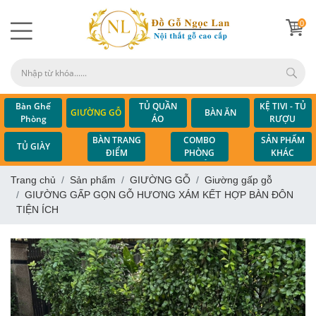
0
Bàn Ghế
TỦ QUẦN
KỆ TIVI - TỦ
GIƯỜNG GỖ
BÀN ĂN
Phòng
ÁO
RƯỢU
Khách
COMBO
BÀN TRANG
SẢN PHẨM
TỦ GIÀY
PHÒNG
ĐIỂM
KHÁC
NGỦ
Trang chủ
Sản phẩm
GIƯỜNG GỖ
Giường gấp gỗ
GIƯỜNG GẤP GỌN GỖ HƯƠNG XÁM KẾT HỢP BÀN ĐÔN
TIỆN ÍCH