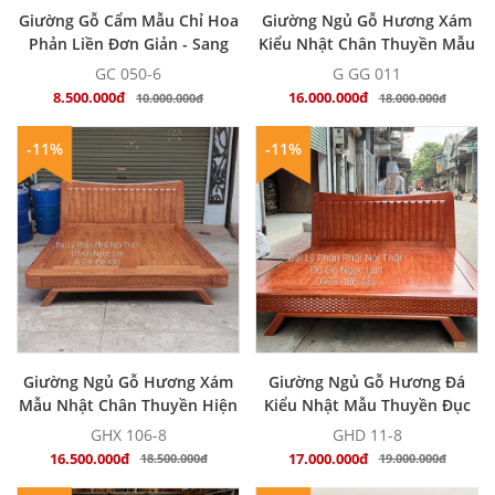
MUA NGAY
MUA NGAY
Giường Gỗ Cẩm Mẫu Chỉ Hoa
Giường Ngủ Gỗ Hương Xám
Phản Liền Đơn Giản - Sang
Kiểu Nhật Chân Thuyền Mẫu
Trọng
Trám Bọc Nệm - Hiện Đại
GC 050-6
G GG 011
8.500.000đ
16.000.000đ
10.000.000đ
18.000.000đ
-11%
-11%
MUA NGAY
MUA NGAY
Giường Ngủ Gỗ Hương Xám
Giường Ngủ Gỗ Hương Đá
Mẫu Nhật Chân Thuyền Hiện
Kiểu Nhật Mẫu Thuyền Đục
Đại
Trám - Hiện Đại
GHX 106-8
GHD 11-8
16.500.000đ
17.000.000đ
18.500.000đ
19.000.000đ