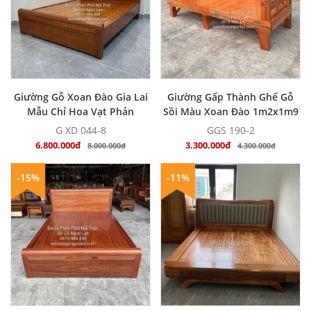
MUA NGAY
MUA NGAY
Giường Gỗ Xoan Đào Gia Lai
Giường Gấp Thành Ghế Gỗ
Mẫu Chỉ Hoa Vạt Phản
Sồi Màu Xoan Đào 1m2x1m9
G XD 044-8
GGS 190-2
6.800.000đ
3.300.000đ
8.000.000đ
4.300.000đ
-15%
-11%