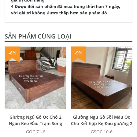
4 Được đổi sản phẩm đã mua trong thời hạn 7 ngày,
với giá trị không được thấp hơn sản phẩm đó
SẢN PHẨM CÙNG LOẠI
-8%
-9%
MUA NGAY
MUA NGAY
Giường Ngủ Gỗ Óc Chó 2
Giường Ngủ Gỗ Sồi Màu Óc
Ngăn Kéo Đầu Trạm Sóng
Chó Kết hợp Kệ Đầu giường 2
Hiện Đại, Sang Trọng
Ngăn Kéo
GOC 71-6
GSOC 10-6