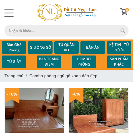
0
Bàn Ghế
TỦ QUẦN
KỆ TIVI - TỦ
GIƯỜNG GỖ
BÀN ĂN
Phòng
ÁO
RƯỢU
Khách
COMBO
BÀN TRANG
SẢN PHẨM
TỦ GIÀY
PHÒNG
ĐIỂM
KHÁC
NGỦ
Trang chủ
Combo phòng ngủ gỗ xoan đào đẹp
-16%
-6%