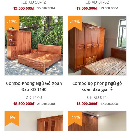
Trọng
- Hiện Đại
CB XD 50-42
CB XD 61-62
13.500.000đ
17.500.000đ
15.000.000đ
19.500.000đ
-12%
-12%
MUA NGAY
MUA NGAY
Combo Phòng Ngủ Gỗ Xoan
Combo bộ phòng ngủ gỗ
Đào XD 1140
xoan đào giá rẻ
XD 1140
CB XD 011
18.500.000đ
15.000.000đ
21.000.000đ
17.000.000đ
-6%
-11%