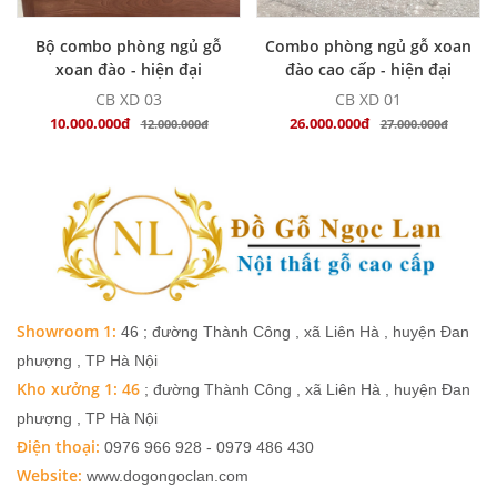
MUA NGAY
MUA NGAY
Bộ combo phòng ngủ gỗ
Combo phòng ngủ gỗ xoan
xoan đào - hiện đại
đào cao cấp - hiện đại
CB XD 03
CB XD 01
10.000.000đ
26.000.000đ
12.000.000đ
27.000.000đ
Showroom 1:
46 ; đường Thành Công , xã Liên Hà , huyện Đan
phượng , TP Hà Nội
Kho xưởng 1: 46
; đường Thành Công , xã Liên Hà , huyện Đan
phượng , TP Hà Nội
Điện thoại:
0976 966 928 - 0979 486 430
Website:
www.dogongoclan.com