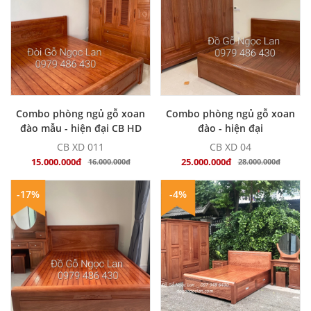
MUA NGAY
MUA NGAY
Combo phòng ngủ gỗ xoan
Combo phòng ngủ gỗ xoan
đào mẫu - hiện đại CB HD
đào - hiện đại
011
CB XD 011
CB XD 04
15.000.000đ
25.000.000đ
16.000.000đ
28.000.000đ
-17%
-4%