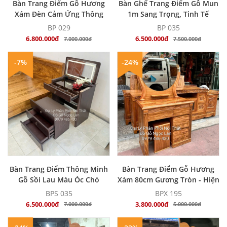
MUA NGAY
MUA NGAY
Bàn Trang Điểm Gỗ Hương
Bàn Ghế Trang Điểm Gỗ Mun
Xám Đèn Cảm Ứng Thông
1m Sang Trọng, Tinh Tế
Minh - Hiện Đại
BP 029
BP 035
6.800.000đ
6.500.000đ
7.000.000đ
7.500.000đ
-7%
-24%
MUA NGAY
MUA NGAY
Bàn Trang Điểm Thông Minh
Bàn Trang Điểm Gỗ Hương
Gỗ Sồi Lau Màu Óc Chó
Xám 80cm Gương Tròn - Hiện
Gương Đèn Les
Đại
BPS 035
BPX 195
6.500.000đ
3.800.000đ
7.000.000đ
5.000.000đ