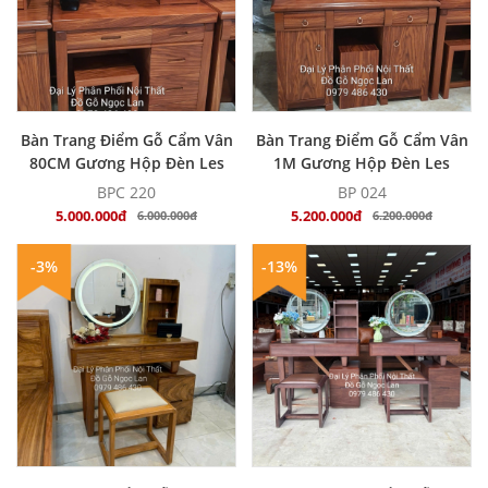
MUA NGAY
MUA NGAY
Bàn Trang Điểm Gỗ Cẩm Vân
Bàn Trang Điểm Gỗ Cẩm Vân
80CM Gương Hộp Đèn Les
1M Gương Hộp Đèn Les
Nhiều Ngăn Kéo, Tiện Lợi
BPC 220
BP 024
5.000.000đ
5.200.000đ
6.000.000đ
6.200.000đ
-3%
-13%