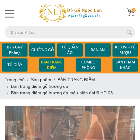
0
Bàn Ghế
TỦ QUẦN
KỆ TIVI - TỦ
GIƯỜNG GỖ
BÀN ĂN
Phòng
ÁO
RƯỢU
Khách
COMBO
BÀN TRANG
SẢN PHẨM
TỦ GIÀY
PHÒNG
ĐIỂM
KHÁC
NGỦ
Trang chủ
Sản phẩm
BÀN TRANG ĐIỂM
Bàn trang điểm gỗ hương đá
Bàn trang điểm gỗ hương đá mẫu hiện đại B HD 03