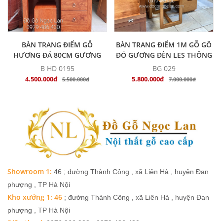
MUA NGAY
MUA NGAY
BÀN TRANG ĐIỂM GỖ
BÀN TRANG ĐIỂM 1M GỖ GÕ
HƯƠNG ĐÁ 80CM GƯƠNG
ĐỎ GƯƠNG ĐÈN LES THÔNG
HỘP GIÁ RẺ
MINH - HIỆN ĐẠI
B HD 0195
BG 029
4.500.000đ
5.800.000đ
5.500.000đ
7.000.000đ
Showroom 1:
46 ; đường Thành Công , xã Liên Hà , huyện Đan
phượng , TP Hà Nội
Kho xưởng 1: 46
; đường Thành Công , xã Liên Hà , huyện Đan
phượng , TP Hà Nội