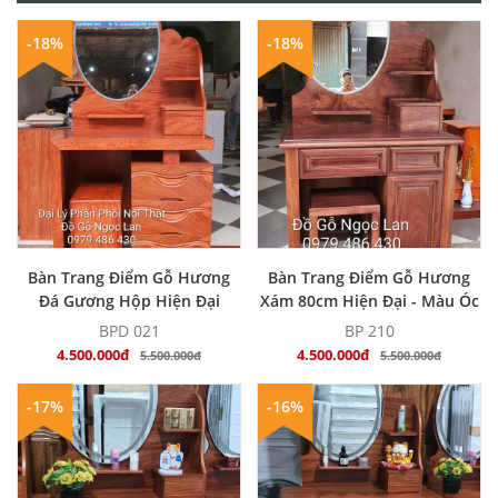
-18%
-18%
MUA NGAY
MUA NGAY
Bàn Trang Điểm Gỗ Hương
Bàn Trang Điểm Gỗ Hương
Đá Gương Hộp Hiện Đại
Xám 80cm Hiện Đại - Màu Óc
80cm
Chó
BPD 021
BP 210
4.500.000đ
4.500.000đ
5.500.000đ
5.500.000đ
-17%
-16%