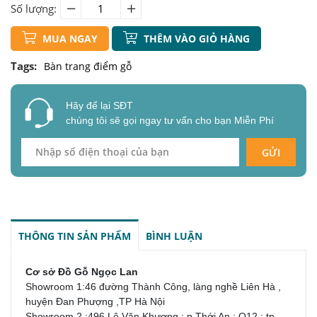
Số lượng:
MUA NGAY
THÊM VÀO GIỎ HÀNG
Tags:
Bàn trang điểm gỗ
Hãy để lại SĐT
chúng tôi sẽ gọi ngay tư vấn cho bạn Miễn Phí
GỬI
THÔNG TIN SẢN PHẨM
BÌNH LUẬN
Cơ sở Đồ Gỗ Ngọc Lan
Showroom 1:46 đường Thành Công, làng nghề Liên Hà ,
huyện Đan Phượng ,TP Hà Nội
Showroom 2 :496 Lê Văn Khương ; p Thới An ; Q12 ; tp