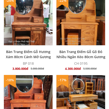
-24%
-22%
MUA NGAY
MUA NGAY
Bàn Trang Điểm Gỗ Hương
Bàn Trang Điểm Gỗ Gõ Đỏ
Xám 80cm Cánh Mở Gương
Nhiều Ngăn Kéo 80cm Gương
Hộp - Giá Rẻ
Hộp - Hiện Đại
BP 018
CH 0195
3.800.000đ
4.300.000đ
5.000.000đ
5.500.000đ
-18%
-17%