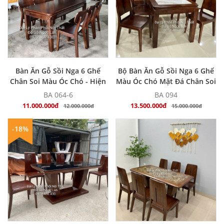
MUA NGAY
MUA NGAY
Bàn Ăn Gỗ Sồi Nga 6 Ghế
Bộ Bàn Ăn Gỗ Sồi Nga 6 Ghế
Chân Soi Màu Óc Chó - Hiện
Màu Óc Chó Mặt Đá Chân Soi
Đại
BA 064-6
BA 094
11.000.000đ
13.500.000đ
12.000.000đ
15.000.000đ
-18%