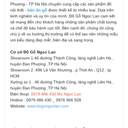
Phượng - TP Hà Nội chuyên cung cấp các sản phẩm đồ
nội thất -
bàn ăn gỗ
được thiết kế từ nhiều loại .Dựa trên
kinh nghiệm và uy tín của mình ,Đồ Gỗ Ngọc Lan cam kết
sẽ mang đến cho khách hàng những sản phẩm chất lượng
và chế độ bảo hành cực tốt .Bên cạnh đó ,chúng tôi cũng
chú ý về xu hướng thị trường để có thể tạo nên những mẫu
vơi kiểu dáng đẹp mắt ,hiện đại và sang trọng .
Cơ sở Đồ Gỗ Ngọc Lan
Showroom 1:46 đường Thành Công, làng nghề Liên Hà ,
huyện Đan Phượng ,TP Hà Nội
Showroom 2 :496 Lê Văn Khương ; p Thới An ; Q12 ; tp
HCM
Xưởng sx 1 : 46 đường Thành Công, làng nghề Liên Hà ,
huyện Đan Phượng ,TP Hà Nội
Điện thoại:
0979 486 430 Ms Ngọc Lan
Hotline : 0979 486 430 _ 0976 966 928
Website:
www.dogongoclan.com