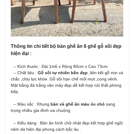
Thông tin chi tiết bộ bàn ghế ăn 6 ghế gỗ sồi đẹp
hiện đại :
-- Kích thước : Dài 1m6 x Rộng 80cm x Cao 73cm
-- Chất liệu :
Gỗ sồi tự nhiên bền đẹp
,liên kết gỗ mịn và
chắc ,chịu lực khỏe .Gỗ sồi hạn chế mối mọt ,cong vênh.
Mặt bằng đá trắng vân mây đẹp dễ kết hợp nội thất phòng
bếp.
-- Màu sắc : Khung
bàn và ghế ăn màu óc chó
sang
trọng nhiều gia đình ưa chuộng
-- Kiểu dáng : Bàn ăn hình chữ nhật đẹp kết hợp ghế ngồi
nệm da hiện đại phong cách bắc âu .