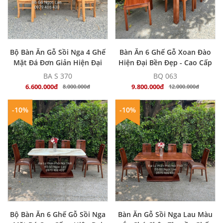
MUA NGAY
MUA NGAY
Bộ Bàn Ăn Gỗ Sồi Nga 4 Ghế
Bàn Ăn 6 Ghế Gỗ Xoan Đào
Mặt Đá Đơn Giản Hiện Đại
Hiện Đại Bền Đẹp - Cao Cấp
BA S 370
BQ 063
6.600.000đ
9.800.000đ
8.000.000đ
12.000.000đ
-10%
-10%
MUA NGAY
MUA NGAY
Bộ Bàn Ăn 6 Ghế Gỗ Sồi Nga
Bàn Ăn Gỗ Sồi Nga Lau Màu