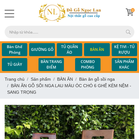
0
Bàn Ghế
TỦ QUẦN
KỆ TIVI - TỦ
GIƯỜNG GỖ
BÀN ĂN
Phòng
ÁO
RƯỢU
Khách
COMBO
BÀN TRANG
SẢN PHẨM
TỦ GIÀY
PHÒNG
ĐIỂM
KHÁC
NGỦ
Trang chủ
Sản phẩm
BÀN ĂN
Bàn ăn gỗ sồi nga
BÀN ĂN GỖ SỒI NGA LAU MÀU ÓC CHÓ 6 GHẾ KÈM NỆM -
SANG TRỌNG