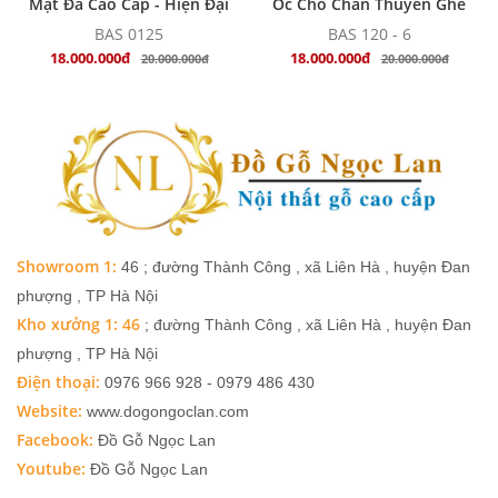
Mặt Đá Cao Cấp - Hiện Đại
Óc Chó Chân Thuyền Ghế
Bọc Nệm - Hiện Đại
BAS 0125
BAS 120 - 6
18.000.000đ
18.000.000đ
20.000.000đ
20.000.000đ
Showroom 1:
46 ; đường Thành Công , xã Liên Hà , huyện Đan
phượng , TP Hà Nội
Kho xưởng 1: 46
; đường Thành Công , xã Liên Hà , huyện Đan
phượng , TP Hà Nội
Điện thoại:
0976 966 928 - 0979 486 430
Website:
www.dogongoclan.com
Facebook:
Đồ Gỗ Ngọc Lan
Youtube:
Đồ Gỗ Ngọc Lan