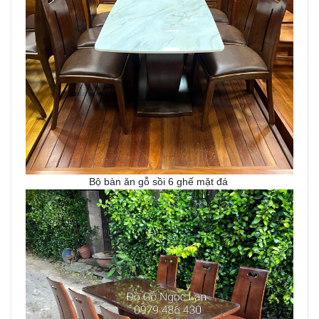
Bộ bàn ăn gỗ sồi 6 ghế mặt đá