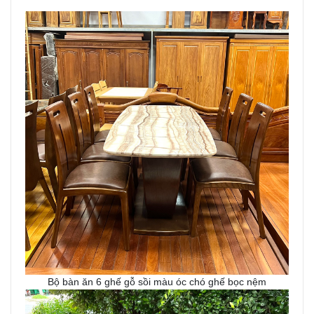
Bộ bàn ăn 6 ghế gỗ sồi màu óc chó ghế bọc nệm