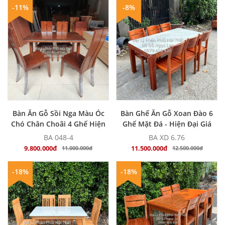
-11%
-8%
MUA NGAY
MUA NGAY
Bàn Ăn Gỗ Sồi Nga Màu Óc
Bàn Ghế Ăn Gỗ Xoan Đào 6
Chó Chân Choãi 4 Ghế Hiện
Ghế Mặt Đá - Hiện Đại Giá
Đại
Tốt
BA 048-4
BA XD 6.76
9.800.000đ
11.500.000đ
11.000.000đ
12.500.000đ
-18%
-18%