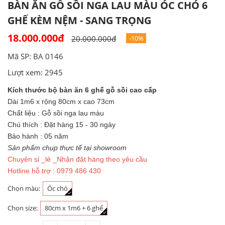
BÀN ĂN GỖ SỒI NGA LAU MÀU ÓC CHÓ 6
GHẾ KÈM NỆM - SANG TRỌNG
18.000.000đ
20.000.000đ
-10%
Mã SP: BA 0146
Lượt xem: 2945
Kích thước bộ bàn ăn 6 ghế gỗ sồi cao cấp
Dài 1m6 x rộng 80cm x cao 73cm
Chất liệu : Gỗ sồi nga lau màu
Chú thích : Đặt hàng 15 - 30 ngày
Bảo hành : 05 năm
Sản phẩm chụp thực tế tại showroom
Chuyên sỉ _lẻ _Nhận đặt hàng theo yêu cầu
Hotline hỗ trợ : 0979 486 430
Chọn màu:
Óc chó
Chọn size:
80cm x 1m6 + 6 ghế