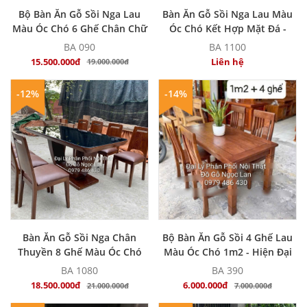
MUA NGAY
MUA NGAY
Bộ Bàn Ăn Gỗ Sồi Nga Lau
Bàn Ăn Gỗ Sồi Nga Lau Màu
Màu Óc Chó 6 Ghế Chân Chữ
Óc Chó Kết Hợp Mặt Đá -
U Hiện Đại
Hiện Đại
BA 090
BA 1100
15.500.000đ
Liên hệ
19.000.000đ
-12%
-14%
MUA NGAY
MUA NGAY
Bàn Ăn Gỗ Sồi Nga Chân
Bộ Bàn Ăn Gỗ Sồi 4 Ghế Lau
Thuyền 8 Ghế Màu Óc Chó
Màu Óc Chó 1m2 - Hiện Đại
Sang Trọng
BA 1080
BA 390
18.500.000đ
6.000.000đ
21.000.000đ
7.000.000đ